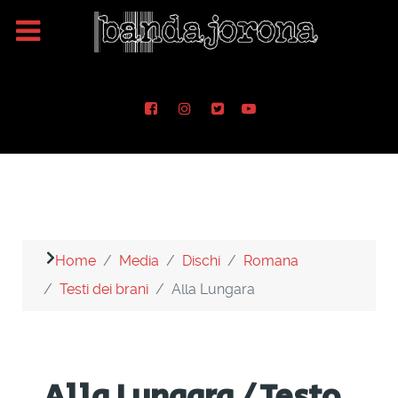
Home
Media
Dischi
Romana
Testi dei brani
Alla Lungara
Alla Lungara / Testo