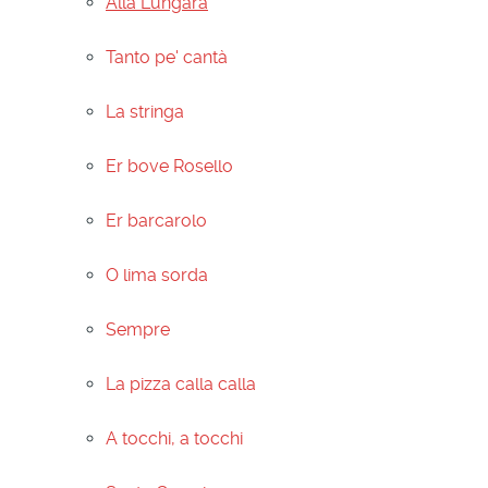
Alla Lungara
Tanto pe' cantà
La stringa
Er bove Rosello
Er barcarolo
O lima sorda
Sempre
La pizza calla calla
A tocchi, a tocchi