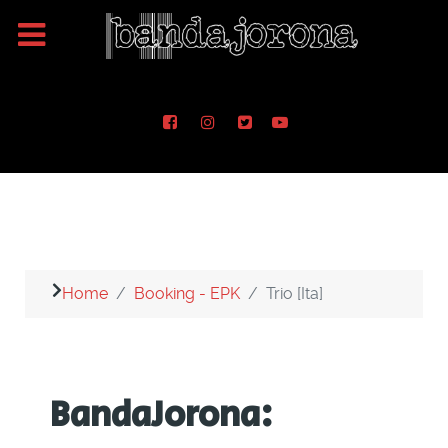
Home
Booking - EPK
Trio [Ita]
BandaJorona: