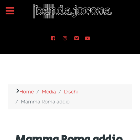
Home
Media
Dischi
Mamma Roma addio
Mamma Roma addio