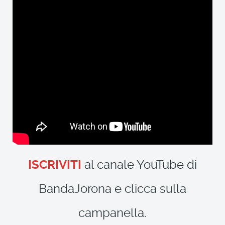
ISCRIVITI
al canale YouTube di
BandaJorona e clicca sulla
campanella.