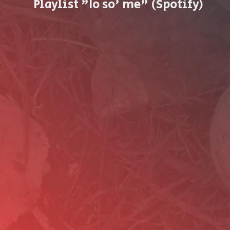
Playlist "Io so' me" (Spotify)