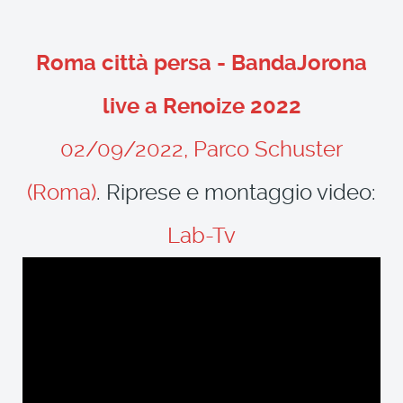
Roma città persa - BandaJorona
live a Renoize 2022
02/09/2022, Parco Schuster
(Roma)
. Riprese e montaggio video:
Lab-Tv