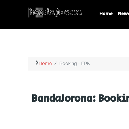
Home
New
Home
Booking - EPK
BandaJorona: Booki