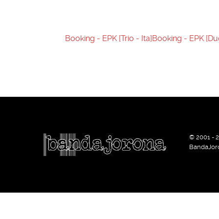
Booking - EPK [Trio - Ita]
Booking - EPK [Du
© 2001 - 
BandaJor