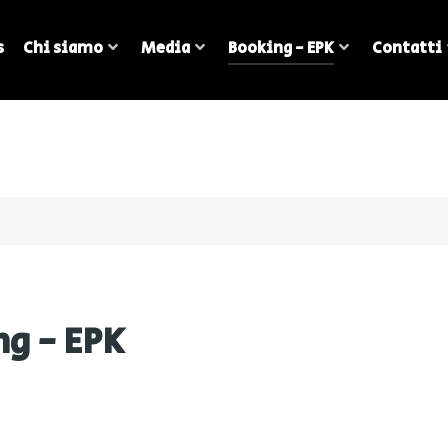
s
Chi siamo
Media
Booking - EPK
Contatti
ng - EPK