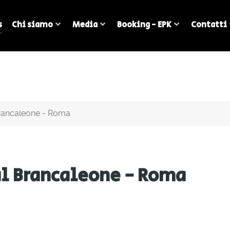
s
Chi siamo
Media
Booking - EPK
Contatti
 Brancaleone - Roma
 al Brancaleone - Roma