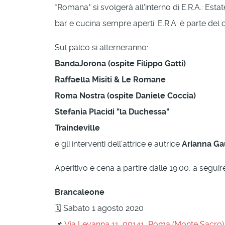
*Romana* si svolgerà all'interno di E.R.A.: Esta
bar e cucina sempre aperti. E.R.A. è parte del 
Sul palco si alterneranno:
BandaJorona (ospite Filippo Gatti)
Raffaella Misiti & Le Romane
Roma Nostra (ospite Daniele Coccia)
Stefania Placidi "la Duchessa"
Traindeville
e gli interventi dell'attrice e autrice
Arianna Ga
Aperitivo e cena a partire dalle 19:00, a seguire
Brancaleone
🗓 Sabato 1 agosto 2020
📌
Via Levanna 11, 00141, Roma (Monte Sacro)