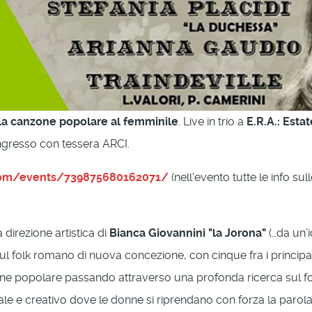
la canzone popolare al femminile
. Live in trio a
E.R.A.: Est
ngresso con tessera ARCI.
com/events/739875680162071/
(nell'evento tutte le info sul
irezione artistica di
Bianca Giovannini "la Jorona"
(…da un’i
 folk romano di nuova concezione, con cinque fra i principali
izione popolare passando attraverso una profonda ricerca sul
le e creativo dove le donne si riprendano con forza la parola