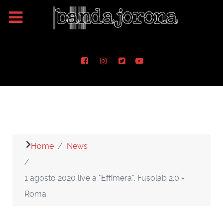
Home
News
1 agosto 2020 live a "Effimera". Fusolab 2.0 -
Roma