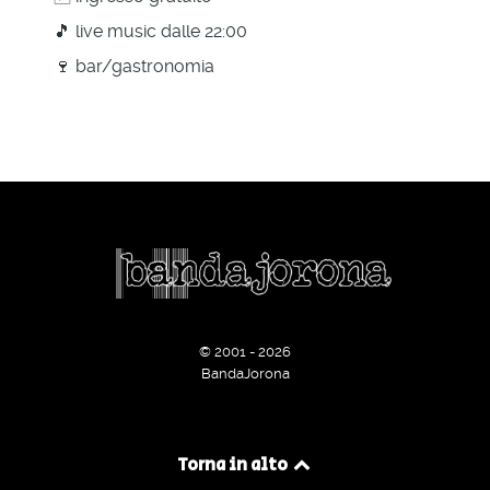
🎵 live music dalle 22:00
🍷 bar/gastronomia
© 2001 - 2026
BandaJorona
Torna in alto