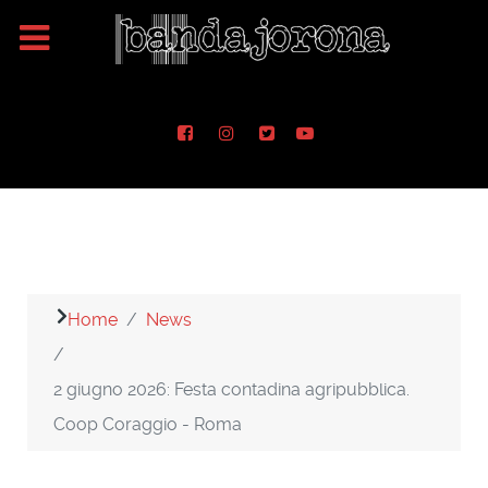
Home
News
2 giugno 2026: Festa contadina agripubblica.
Coop Coraggio - Roma