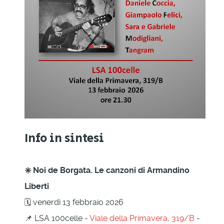
Info in sintesi
✳️ Noi de Borgata. Le canzoni di Armandino
Liberti
🗓 venerdì 13 febbraio 2026
📌 LSA 100celle -
Viale della Primavera, 319/B
-