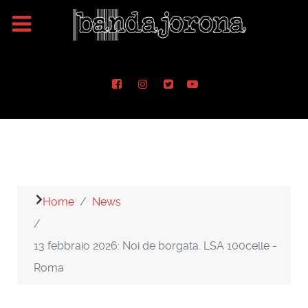
Home
News
13 febbraio 2026: Noi de borgata. LSA 100celle -
Roma