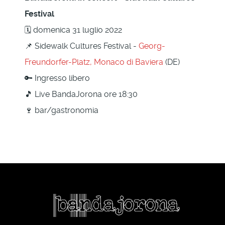
Festival
🗓 domenica 31 luglio 2022
📌 Sidewalk Cultures Festival -
Georg-
Freundorfer-Platz, Monaco di Baviera
(DE)
🔑 Ingresso libero
🎵 Live BandaJorona ore 18:30
🍷 bar/gastronomia