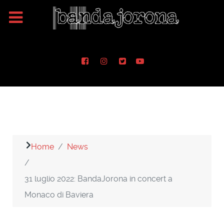
Home
News
31 luglio 2022: BandaJorona in concert a
Monaco di Baviera