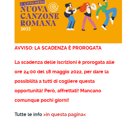
AVVISO: LA SCADENZA È PROROGATA
La scadenza delle iscrizioni è prorogata alle
ore 24:00 del 18 maggio 2022, per dare la
possibilità a tutti di cogliere questa
opportunità! Però, affrettati! Mancano
comunque pochi giorni!
Tutte le info
>in questa pagina<