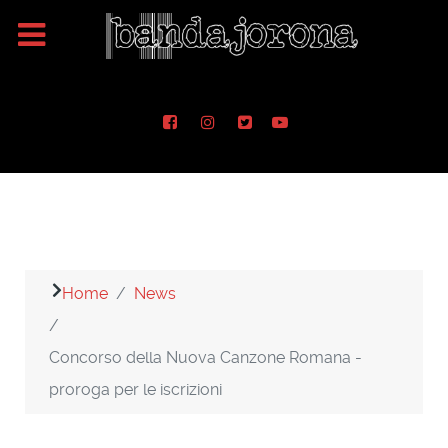
Home
News
Concorso della Nuova Canzone Romana -
proroga per le iscrizioni