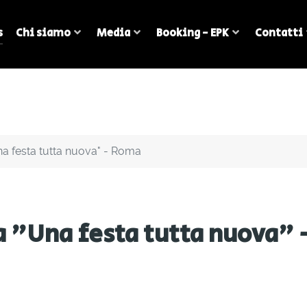
s
Chi siamo
Media
Booking - EPK
Contatti
Una festa tutta nuova" - Roma
 a "Una festa tutta nuova"