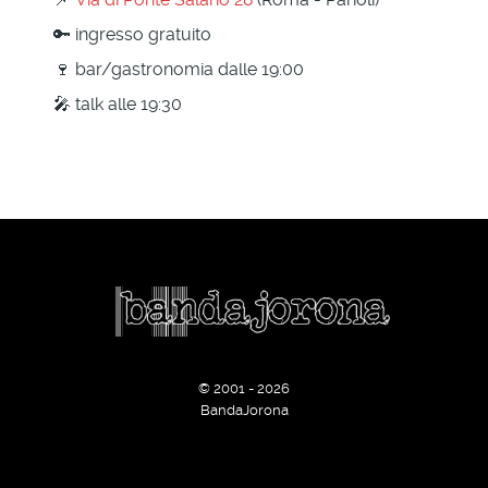
🔑 ingresso gratuito
🍷 bar/gastronomia dalle 19:00
🎤 talk alle 19:30
© 2001 - 2026
BandaJorona