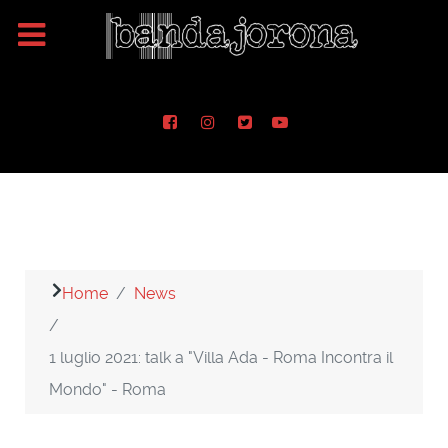
Home
News
1 luglio 2021: talk a "Villa Ada - Roma Incontra il
Mondo" - Roma