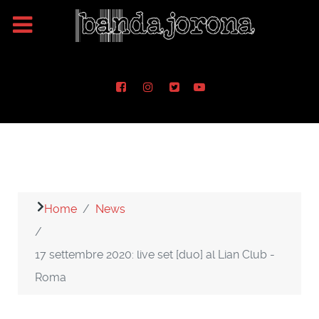
Home
News
17 settembre 2020: live set [duo] al Lian Club -
Roma